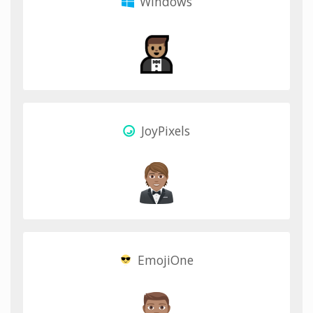
Windows
JoyPixels
EmojiOne