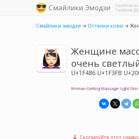
Смайлов
вс
Смайлики Эмодзи
Смайлов
ВК
Смайлики-эмодзи
→
Оттенки кожи
→
Жен
Женщине масс
очень светлы
U+1F486 U+1F3FB U+20
Woman Getting Massage: Light Skin
Скопируйте этот символ