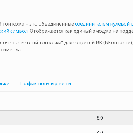
й тон кожи – это объединенные
соединителем нулевой
ский символ
. Отображается как единый эмоджи на под
очень светлый тон кожи" для соцсетей ВК (ВКонтакте),
 символа.
овки
График
популярности
8.0
4.0