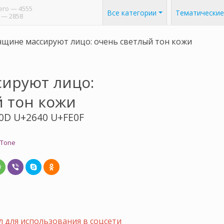
его
— 4555
Все категории
Тематические
— 2858
щине массируют лицо: очень светлый тон кожи
ируют лицо:
й тон кожи
0D U+2640 U+FE0F
 Tone
 для использования в соцсети