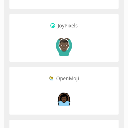
JoyPixels
OpenMoji