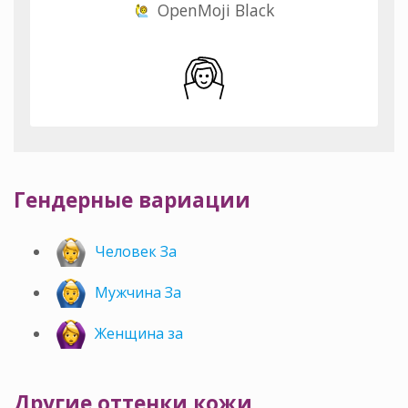
OpenMoji Black
Гендерные вариации
Человек За
Мужчина За
Женщина за
Другие оттенки кожи