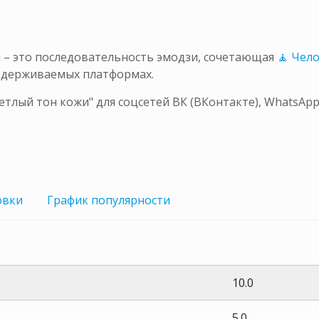
и – это последовательность эмодзи, сочетающая
🧘 Чело
ддерживаемых платформах.
ветлый тон кожи" для соцсетей ВК (ВКонтакте), WhatsAp
овки
График
популярности
10.0
5.0