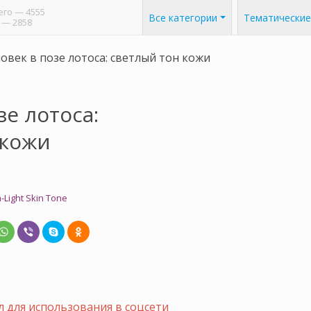
его
— 4555
Все категории
Тематические
— 2858
овек в позе лотоса: светлый тон кожи
зе лотоса:
 кожи
-Light Skin Tone
 для использования в соцсети