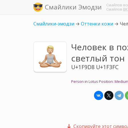
Смайлов
вс
Смайлики Эмодзи
Смайлов
ВК
Смайлики-эмодзи
→
Оттенки кожи
→
Чел
Человек в по
светлый тон
U+1F9D8 U+1F3FC
Person in Lotus Position: Medium
Скопируйте этот символ