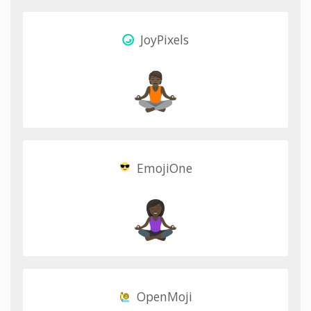
JoyPixels
EmojiOne
OpenMoji